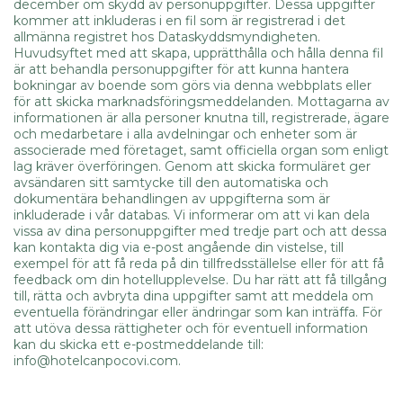
december om skydd av personuppgifter. Dessa uppgifter
kommer att inkluderas i en fil som är registrerad i det
allmänna registret hos Dataskyddsmyndigheten.
Huvudsyftet med att skapa, upprätthålla och hålla denna fil
är att behandla personuppgifter för att kunna hantera
bokningar av boende som görs via denna webbplats eller
för att skicka marknadsföringsmeddelanden. Mottagarna av
informationen är alla personer knutna till, registrerade, ägare
och medarbetare i alla avdelningar och enheter som är
associerade med företaget, samt officiella organ som enligt
lag kräver överföringen. Genom att skicka formuläret ger
avsändaren sitt samtycke till den automatiska och
dokumentära behandlingen av uppgifterna som är
inkluderade i vår databas. Vi informerar om att vi kan dela
vissa av dina personuppgifter med tredje part och att dessa
kan kontakta dig via e-post angående din vistelse, till
exempel för att få reda på din tillfredsställelse eller för att få
feedback om din hotellupplevelse. Du har rätt att få tillgång
till, rätta och avbryta dina uppgifter samt att meddela om
eventuella förändringar eller ändringar som kan inträffa. För
att utöva dessa rättigheter och för eventuell information
kan du skicka ett e-postmeddelande till:
info@hotelcanpocovi.com.