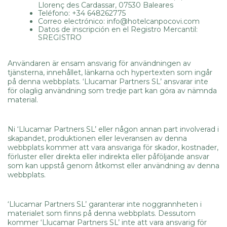
Llorenç des Cardassar, 07530 Baleares
Teléfono: +34 648262775
Correo electrónico: info@hotelcanpocovi.com
Datos de inscripción en el Registro Mercantil:
SREGISTRO
Användaren är ensam ansvarig för användningen av
tjänsterna, innehållet, länkarna och hypertexten som ingår
på denna webbplats. ‘Llucamar Partners SL’ ansvarar inte
för olaglig användning som tredje part kan göra av nämnda
material.
Ni ‘Llucamar Partners SL’ eller någon annan part involverad i
skapandet, produktionen eller leveransen av denna
webbplats kommer att vara ansvariga för skador, kostnader,
förluster eller direkta eller indirekta eller påföljande ansvar
som kan uppstå genom åtkomst eller användning av denna
webbplats.
‘Llucamar Partners SL’ garanterar inte noggrannheten i
materialet som finns på denna webbplats. Dessutom
kommer ‘Llucamar Partners SL’ inte att vara ansvarig för