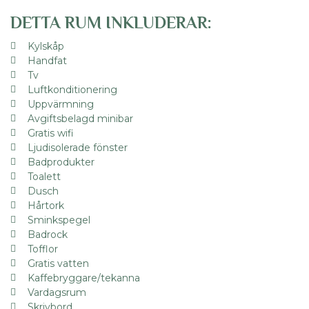
DETTA RUM INKLUDERAR:
Kylskåp
Handfat
Tv
Luftkonditionering
Uppvärmning
Avgiftsbelagd minibar
Gratis wifi
Ljudisolerade fönster
Badprodukter
Toalett
Dusch
Hårtork
Sminkspegel
Badrock
Tofflor
Gratis vatten
Kaffebryggare/tekanna
Vardagsrum
Skrivbord