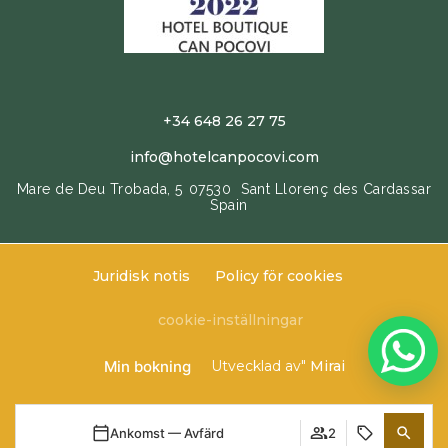
+34 648 26 27 75
info@hotelcanpocovi.com
Mare de Deu Trobada, 5
07530
Sant Llorenç des Cardassar
Spain
Juridisk notis
Policy för cookies
cookie-inställningar
Min bokning
Utvecklad av"
Mirai
Ankomst — Avfärd
2