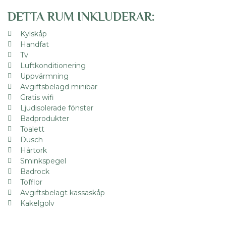
DETTA RUM INKLUDERAR:
Kylskåp
Handfat
Tv
Luftkonditionering
Uppvärmning
Avgiftsbelagd minibar
Gratis wifi
Ljudisolerade fönster
Badprodukter
Toalett
Dusch
Hårtork
Sminkspegel
Badrock
Tofflor
Avgiftsbelagt kassaskåp
Kakelgolv