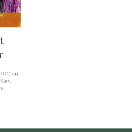
t
r
STRO en
 Sant
ra