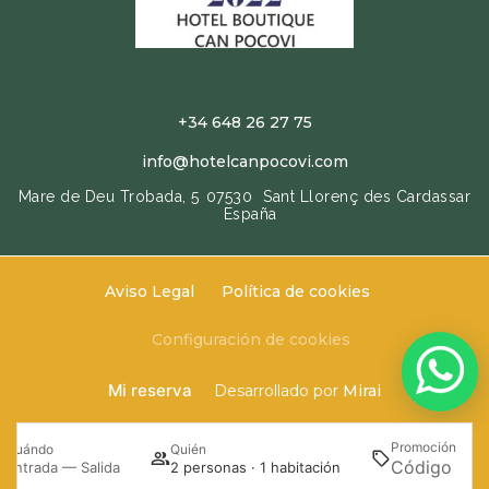
+34 648 26 27 75
info@hotelcanpocovi.com
Mare de Deu Trobada, 5
07530
Sant Llorenç des Cardassar
España
Aviso Legal
Política de cookies
Configuración de cookies
Mi reserva
Desarrollado por
Mirai
Promoción
Cuándo
Quién
Bu
Entrada — Salida
2 personas · 1 habitación