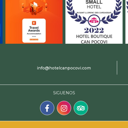
info@hotelcanpocovi.com
SíGUENOS