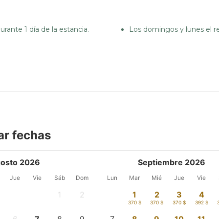
urante 1 día de la estancia.
Los domingos y lunes el r
ar fechas
osto 2026
Septiembre 2026
Jue
Vie
Sáb
Dom
Lun
Mar
Mié
Jue
Vie
1
2
1
2
3
4
-
-
370 $
370 $
370 $
392 $