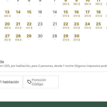
6
7
8
9
7
8
9
10
11
-
-
-
-
-
392 $
392 $
392 $
392 $
13
14
15
16
14
15
16
17
18
425 $
-
-
-
-
370 $
370 $
370 $
370 $
20
21
22
23
21
22
23
24
25
389 $
412 $
412 $
-
-
370 $
370 $
370 $
370 $
27
28
29
30
28
29
30
412 $
418 $
-
-
-
370 $
370 $
ida
n USD, por habitación, para 2 personas, desde 1 noche (Algunos impuestos podri
Promoción
 1 habitación