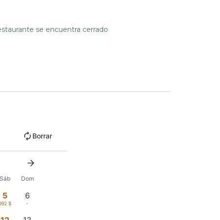
estaurante se encuentra cerrado
Borrar
Sáb
Dom
5
6
392 $
-