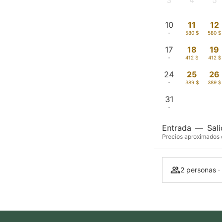
3
4
5
-
-
-
10
11
12
-
580 $
580 $
17
18
19
-
412 $
412 $
24
25
26
-
389 $
389 $
31
-
Entrada
—
Sal
Precios aproximados e
2 personas ·