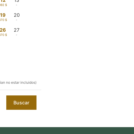
12
13
392 $
-
19
20
370 $
-
26
27
370 $
-
an no estar incluidos)
Buscar