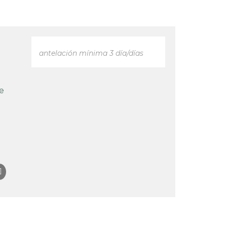
antelación mínima 3 día/días
de
a